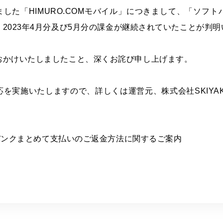
ました「
HIMURO.COM
モバイル」につきまして、「ソフト
、
2023
年
4
月分及び
5
月分の課金が継続されていたことが判明
おかけいたしましたこと、深くお詫び申し上げます。
応を実施いたしますので、詳しくは運営元、
株式会社
SKIYAK
バンクまとめて支払いのご返金方法に関するご案内