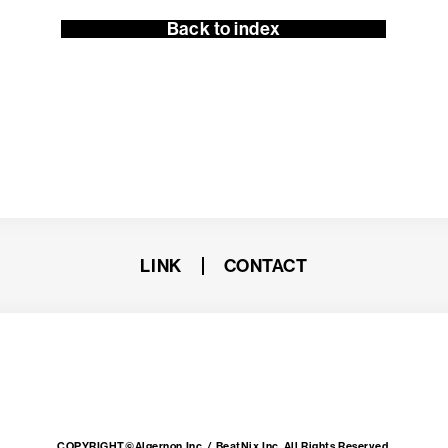
Back to index
LINK
CONTACT
COPYRIGHT©Algernon Inc. / BeatNix Inc. All Rights Reserved.